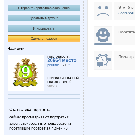
blackkets
cornflou
Этот блог
Отправить приватное сообщение
блогеров
.
Добавить в друзья
Игнорировать
Корейская косметика
КОКОСОВО
Посетит
Сделать подарок
Наши дети
популярность:
Посмотре
30964 место
рейтинг
1560
?
Привилегированный
пользователь
9
уровня
Статистика портрета:
сейчас просматривают портрет - 0
зарегистрированные пользователи
посетившие портрет за 7 дней - 0