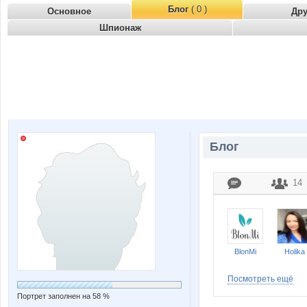
Блог
( 0 )
Основное
Др
Шпионаж
Блог
14
BlonMi
Holika
Посмотреть ещё
Портрет заполнен на 58 %